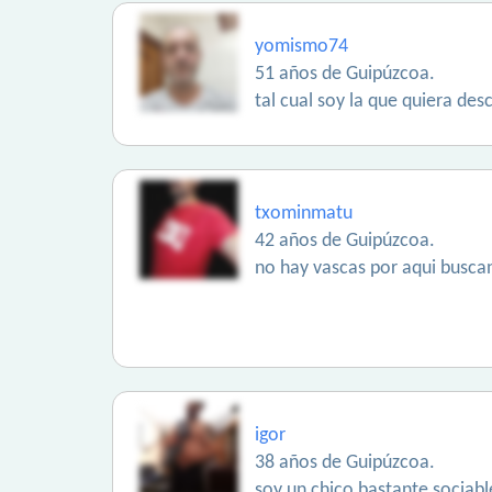
yomismo74
51 años de Guipúzcoa.
tal cual soy la que quiera des
txominmatu
42 años de Guipúzcoa.
no hay vascas por aqui busc
igor
38 años de Guipúzcoa.
soy un chico bastante sociabl