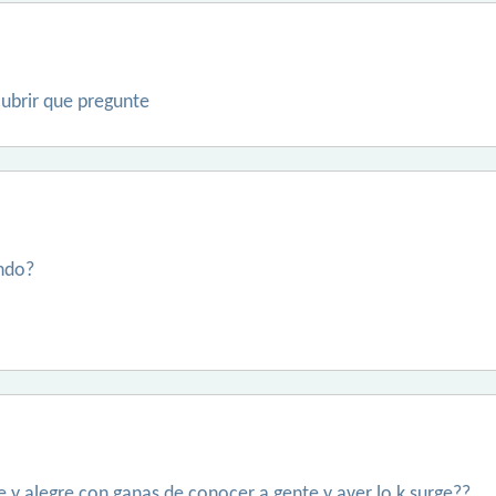
cubrir que pregunte
ando?
e y alegre con ganas de conocer a gente y aver lo k surge??