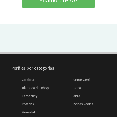
Enamorate YA!
Perfiles por categorias
Córdoba
Puente Genil
Alameda del obispo
Baena
Carcabuey
Cabra
Posadas
Encinas Reales
Arenal el