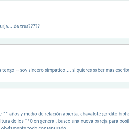
urja....de tres?????
tengo -- soy sincero simpatico.... si quieres saber mas escri
de ** años y medio de relación abierta. chavalote gordito hiph
 cultura de los **0 en general. busco una nueva pareja para pos
, obviamente todo consensuado.