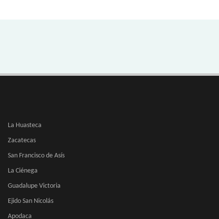
La Huasteca
Zacatecas
San Francisco de Asís
La Ciénega
Guadalupe Victoria
Ejido San Nicolás
Apodaca