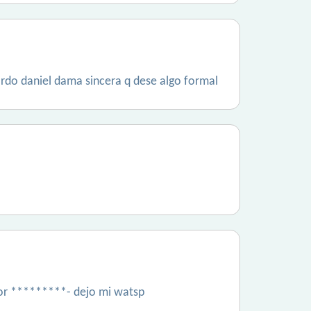
do daniel dama sincera q dese algo formal
jor *********- dejo mi watsp