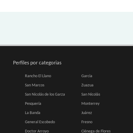
Perfiles por categorias
Rancho El Llano
Garcia
San Marcos
Zuazua
San Nicolás de los Garza
San Nicolás
Pesquería
Monterrey
La Banda
Juárez
General Escobedo
Fresno
Doctor Arroyo
Ciénega de Flores