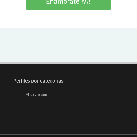
Enamorate YA!
Perfiles por categorias
Ahuachapán