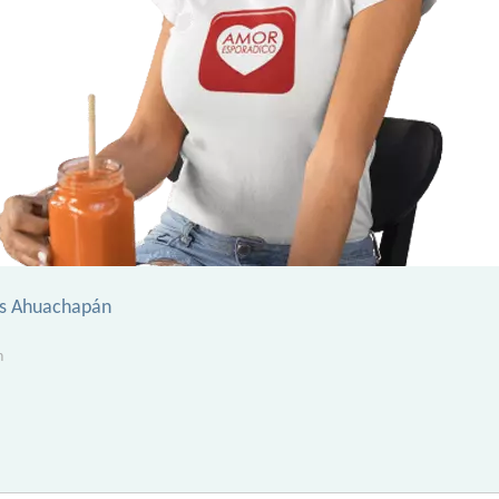
s Ahuachapán
n