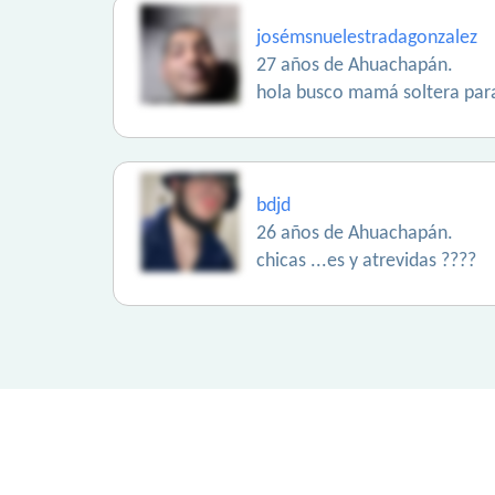
josémsnuelestradagonzalez
27 años de Ahuachapán.
hola busco mamá soltera para
bdjd
26 años de Ahuachapán.
chicas ...es y atrevidas ????