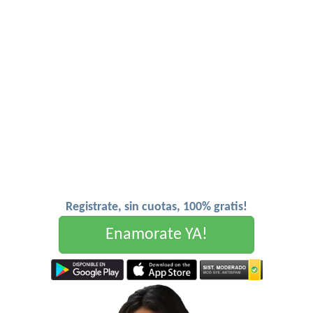
Registrate, sin cuotas, 100% gratis!
Enamorate YA!