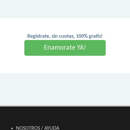
Registrate, sin cuotas, 100% gratis!
Enamorate YA!
NOSOTROS / AYUDA