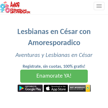
Togg
navig
Lesbianas en César con
Amoresporadico
Aventuras y Lesbianas en César
Registrate, sin cuotas, 100% gratis!
Enamorate YA!