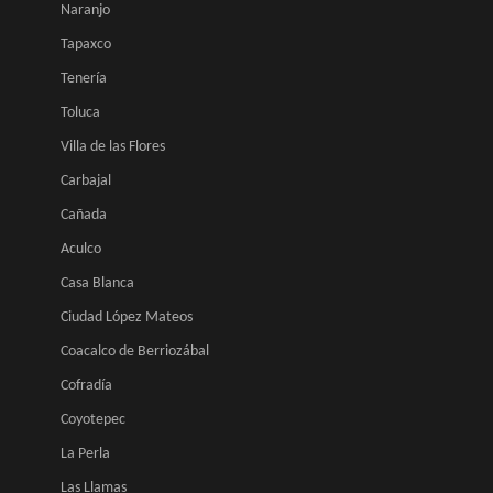
Naranjo
Tapaxco
Tenería
Toluca
Villa de las Flores
Carbajal
Cañada
Aculco
Casa Blanca
Ciudad López Mateos
Coacalco de Berriozábal
Cofradía
Coyotepec
La Perla
Las Llamas