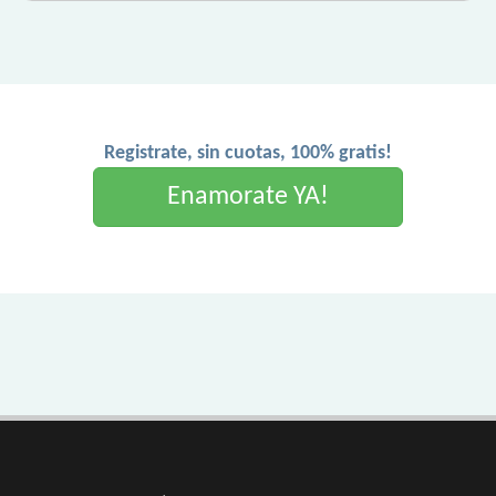
Registrate, sin cuotas, 100% gratis!
Enamorate YA!