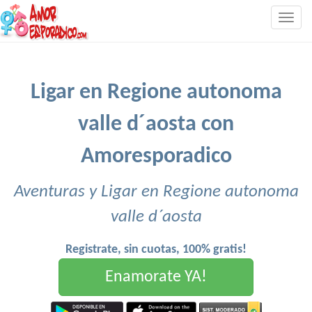
Togg
navig
Ligar en Regione autonoma
valle d´aosta con
Amoresporadico
Aventuras y Ligar en Regione autonoma
valle d´aosta
Registrate, sin cuotas, 100% gratis!
Enamorate YA!