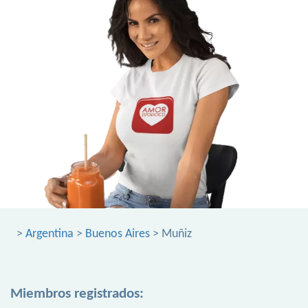
>
Argentina
>
Buenos Aires
> Muñiz
Miembros registrados: