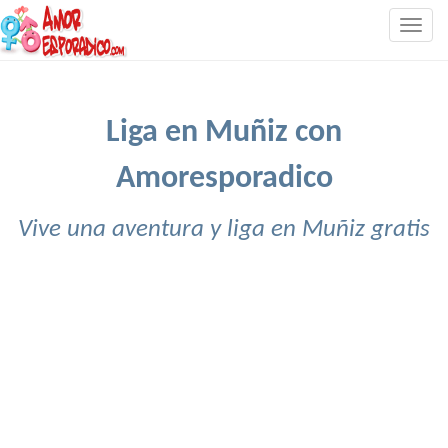
Togg
navig
Liga en Muñiz con
Amoresporadico
Vive una aventura y liga en Muñiz gratis