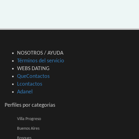
NOSOTROS / AYUDA
Términos del servicio
WEBS DATING
QueContactos
Lcontactos
Adanel
Perfiles por categorias
Villa Progreso
Buenos Aires
Bosques