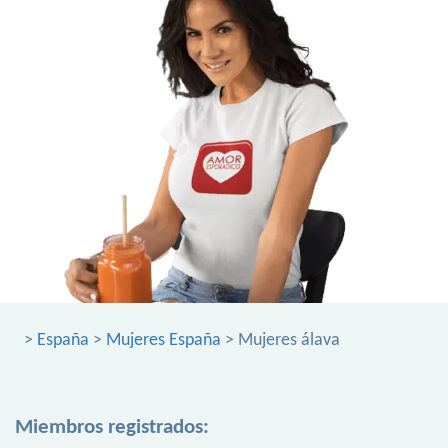
>
España
>
Mujeres España
> Mujeres álava
Miembros registrados: