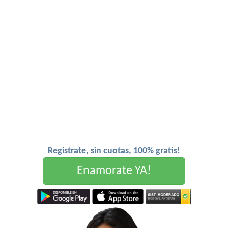
Registrate, sin cuotas, 100% gratis!
Enamorate YA!