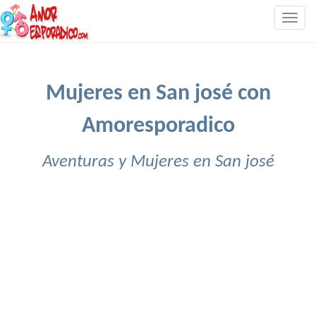
Togg
navig
Mujeres en San josé con
Amoresporadico
Aventuras y Mujeres en San josé