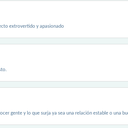
irecto extrovertido y apasionado
sto.
cer gente y lo que surja ya sea una relación estable o una b