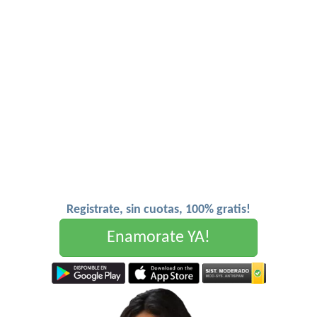
Registrate, sin cuotas, 100% gratis!
Enamorate YA!