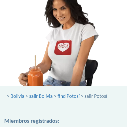
>
Bolivia
>
salir Bolivia
>
find Potosí
> salir Potosí
Miembros registrados: