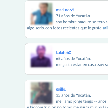
maduro69
71 años de Yucatán.
soy hombre maduro soltero si
algo serio.con fotos recientes.que le guste
sal
kakito60
65 años de Yucatán.
me gusta estar en casa .soy 
guille.
35 años de Yucatán.
me llamo jorge tengo -- años
y bioconstrucion no tomo me gusta mucho la c