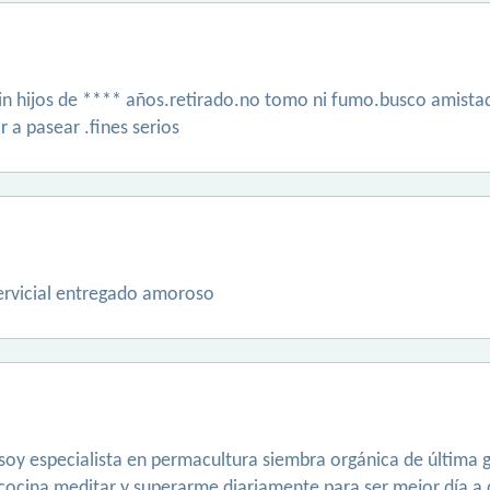
n hijos de **** años.retirado.no tomo ni fumo.busco amista
ir
a pasear .fines serios
servicial entregado amoroso
 soy especialista en permacultura siembra orgánica de últim
ocina meditar y superarme diariamente para ser mejor día a d