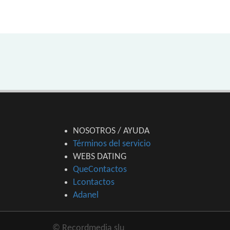
NOSOTROS / AYUDA
Términos del servicio
WEBS DATING
QueContactos
Lcontactos
Adanel
© Recordmedia slu