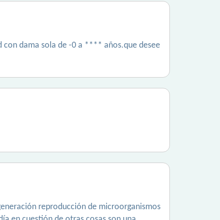
d con dama sola de -0 a **** años.que desee
a generación reproducción de microorganismos
ía en cuestión de otras cosas son una