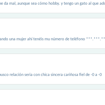
 me da mal, aunque sea cómo hobby. y tengo un gato al que ad
s cando una mujer ahí tenéis mu número de teléfono ***.***
busco relación seria con chica sincera cariñosa fiel de -0 a -0