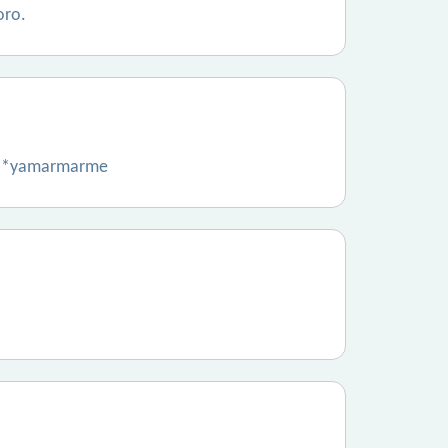
oro.
.***yamarmarme