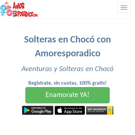
Togg
navig
Solteras en Chocó con
Amoresporadico
Aventuras y Solteras en Chocó
Registrate, sin cuotas, 100% gratis!
Enamorate YA!