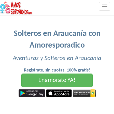
Togg
navig
Solteros en Araucanía con
Amoresporadico
Aventuras y Solteros en Araucanía
Registrate, sin cuotas, 100% gratis!
Enamorate YA!