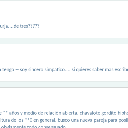
urja....de tres?????
tengo -- soy sincero simpatico.... si quieres saber mas escri
de ** años y medio de relación abierta. chavalote gordito hiph
 cultura de los **0 en general. busco una nueva pareja para pos
, obviamente todo consensuado.