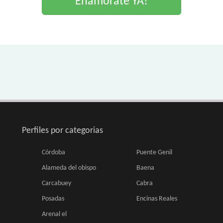
Enamorate YA!
Perfiles por categorias
Córdoba
Puente Genil
Alameda del obispo
Baena
Carcabuey
Cabra
Posadas
Encinas Reales
Arenal el