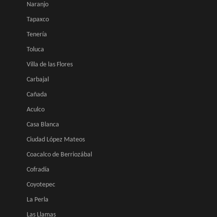
Naranjo
Tapaxco
Tenería
Toluca
Villa de las Flores
Carbajal
Cañada
Aculco
Casa Blanca
Ciudad López Mateos
Coacalco de Berriozábal
Cofradía
Coyotepec
La Perla
Las Llamas