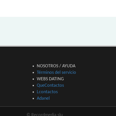
NOSOTROS / AYUDA
Términos del servicio
WEBS DATING
QueContactos
Lcontactos
Adanel
© Recordmedia slu