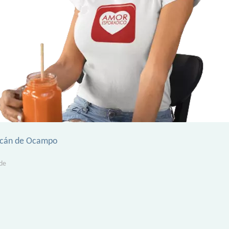
acán de Ocampo
de