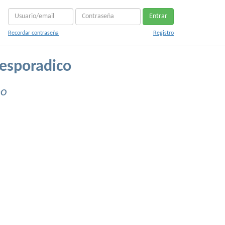
Entrar
Recordar contraseña
Registro
esporadico
po