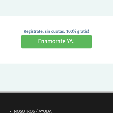
Registrate, sin cuotas, 100% gratis!
Enamorate YA!
NOSOTROS / AYUDA