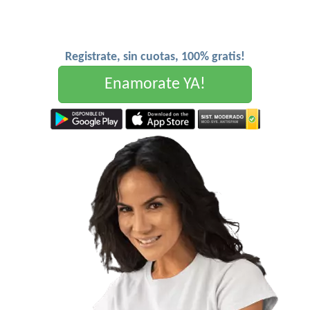
Registrate, sin cuotas, 100% gratis!
Enamorate YA!