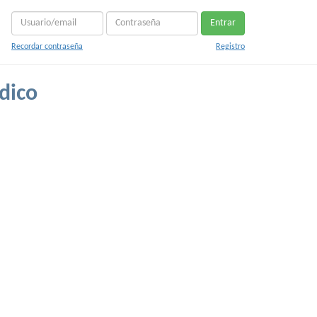
Entrar
Recordar contraseña
Registro
dico