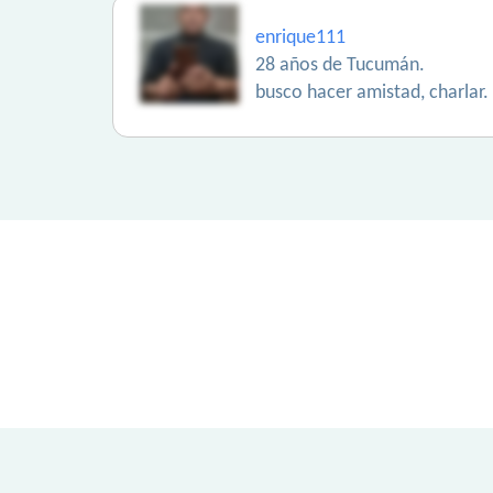
enrique111
28 años de Tucumán.
busco hacer amistad, charlar.