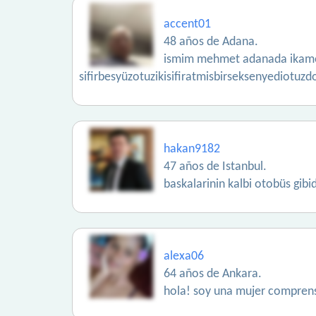
accent01
48 años de Adana.
ismim mehmet adanada ikamet
sifirbesyüzotuzikisifiratmisbirseksenyediotuzd
hakan9182
47 años de Istanbul.
baskalarinin kalbi otobüs gibid
alexa06
64 años de Ankara.
hola! soy una mujer comprens