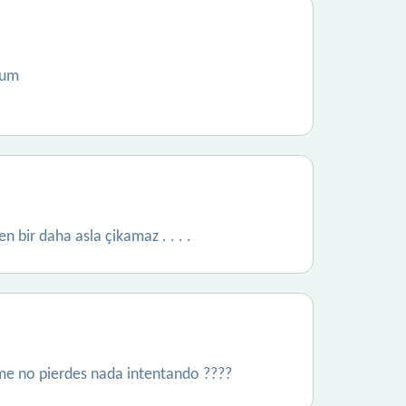
rum
en bir daha asla çikamaz . . . .
me no pierdes nada intentando ????