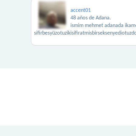
accent01
48 años de Adana.
ismim mehmet adanada ikamet
sifirbesyüzotuzikisifiratmisbirseksenyediotuzd