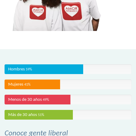
Hombres
59%
Mujeres
41%
Menos de 30 años
49%
Más de 30 años
51%
Conoce gente liberal