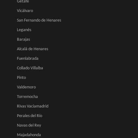
Getafe
Vicálvaro
San Fernando de Henares
Leganés
Barajas
Alcalá de Henares
Fuenlabrada
Collado Villalba
Pinto
Valdemoro
Torremocha
Rivas Vaciamadrid
Perales del Río
Navas del Rey
Majadahonda