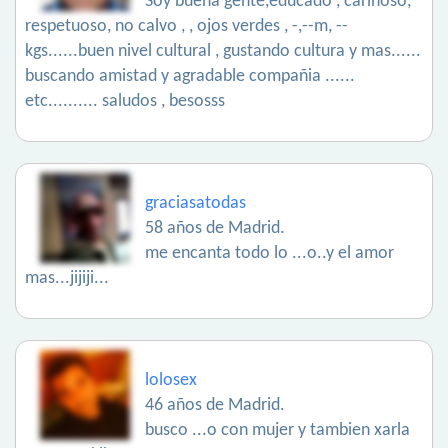
Soy buena gente,educado , cariñoso,
respetuoso, no calvo , , ojos verdes , -,--m, --
kgs......buen nivel cultural , gustando cultura y mas......
buscando amistad y agradable compañia ......
etc.......... saludos , besosss
graciasatodas
58 años de Madrid.
me encanta todo lo ...o..y el amor
mas...jijiji...
lolosex
46 años de Madrid.
busco ...o con mujer y tambien xarla