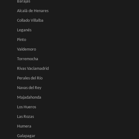
Barajas
Alcalá de Henares
Collado Villalba
Leganés
Pinto
Valdemoro
Torremocha
Rivas Vaciamadrid
Perales del Río
Navas del Rey
Majadahonda
Los Hueros
Las Rozas
Humera
Galapagar