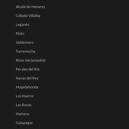
Alcalá de Henares
Collado Villalba
Leganés
Pinto
Valdemoro
Torremocha
Rivas Vaciamadrid
Perales del Río
Navas del Rey
Majadahonda
Los Hueros
Las Rozas
Humera
Galapagar