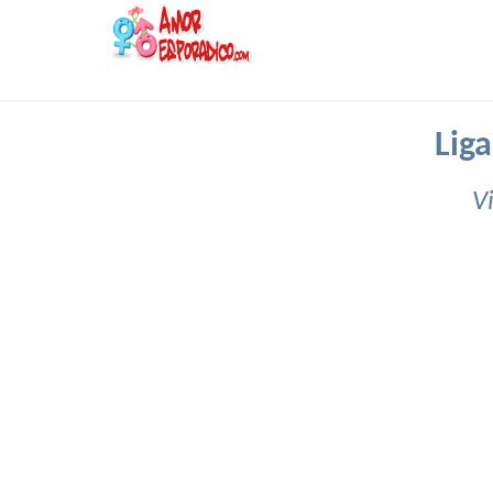
Lig
V