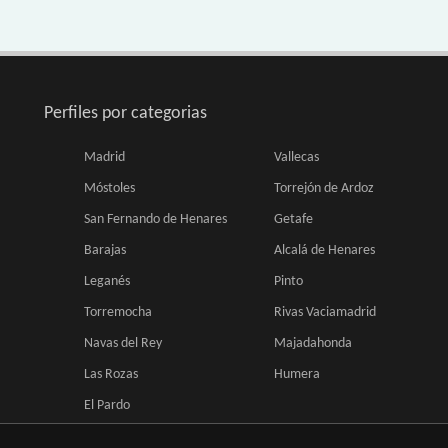
Perfiles por categorias
Madrid
Vallecas
Móstoles
Torrejón de Ardoz
San Fernando de Henares
Getafe
Barajas
Alcalá de Henares
Leganés
Pinto
Torremocha
Rivas Vaciamadrid
Navas del Rey
Majadahonda
Las Rozas
Humera
El Pardo