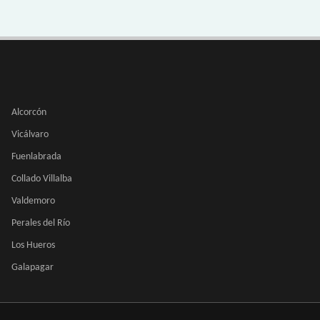
Alcorcón
Vicálvaro
Fuenlabrada
Collado Villalba
Valdemoro
Perales del Río
Los Hueros
Galapagar