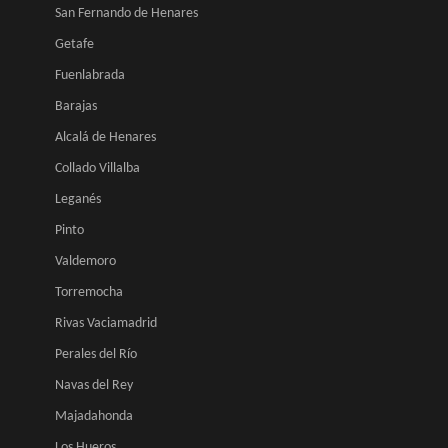
San Fernando de Henares
Getafe
Fuenlabrada
Barajas
Alcalá de Henares
Collado Villalba
Leganés
Pinto
Valdemoro
Torremocha
Rivas Vaciamadrid
Perales del Río
Navas del Rey
Majadahonda
Los Hueros