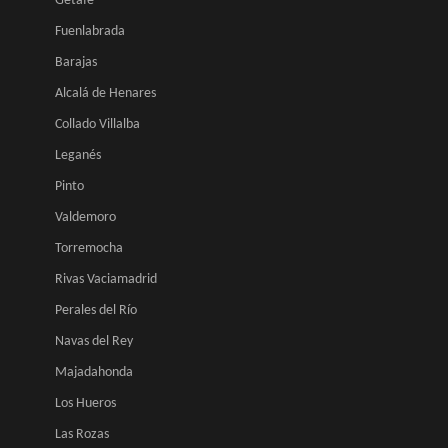
Getafe
Fuenlabrada
Barajas
Alcalá de Henares
Collado Villalba
Leganés
Pinto
Valdemoro
Torremocha
Rivas Vaciamadrid
Perales del Río
Navas del Rey
Majadahonda
Los Hueros
Las Rozas