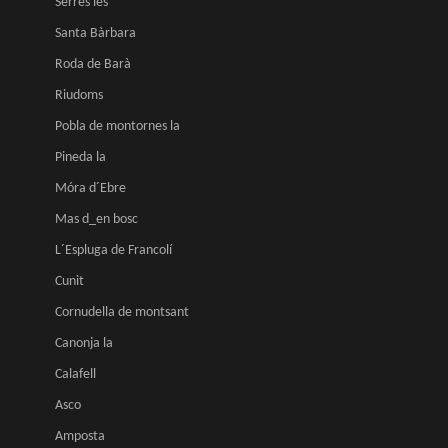
Serres les
Santa Bàrbara
Roda de Barà
Riudoms
Pobla de montornes la
Pineda la
Móra d´Ebre
Mas d_en bosc
L´Espluga de Francolí
Cunit
Cornudella de montsant
Canonja la
Calafell
Asco
Amposta