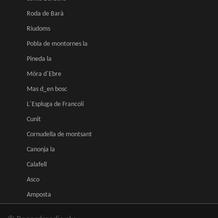
Roda de Barà
Riudoms
Pobla de montornes la
Pineda la
Móra d´Ebre
Mas d_en bosc
L´Espluga de Francolí
Cunit
Cornudella de montsant
Canonja la
Calafell
Asco
Amposta