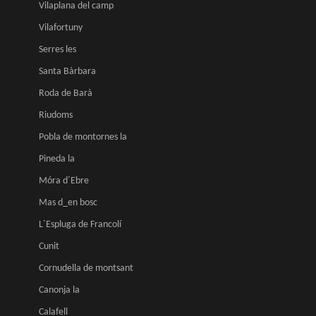
Vilaplana del camp
Vilafortuny
Serres les
Santa Bàrbara
Roda de Barà
Riudoms
Pobla de montornes la
Pineda la
Móra d´Ebre
Mas d_en bosc
L´Espluga de Francolí
Cunit
Cornudella de montsant
Canonja la
Calafell