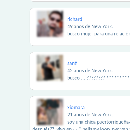
richard
49 años de New York.
busco mujer para una relació
santi
42 años de New York.
busco ... ???????? *********
xiomara
21 años de New York.
soy una chica puertorriqueña
después??, vivo en - - 0 bellamy loop, nyc ven 