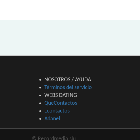
NOSOTROS / AYUDA
Términos del servicio
WEBS DATING
QueContactos
Lcontactos
Adanel
© Recordmedia slu