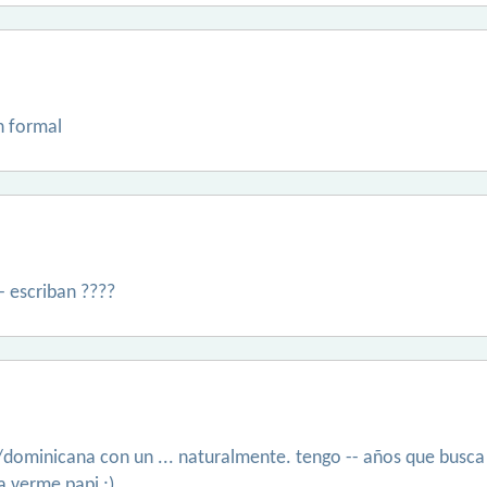
n formal
- escriban ????
/dominicana con un ... naturalmente. tengo -- años que busc
a verme papi ;)