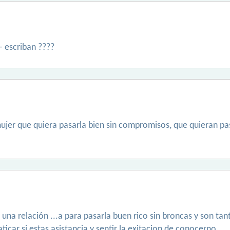
- escriban ????
ujer que quiera pasarla bien sin compromisos, que quieran pa
o una relación ...a para pasarla buen rico sin broncas y son ta
icar si estas asistancia y sentir la exitacion de conocerno