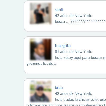
santi
42 años de New York.
busco ... ???????? *********
tunegrito
81 años de New York.
hola estoy aquí para buscar m
gocemos los dos.
brau
42 años de New York.
hola atidas la chicas solo. us
o tomar por ahi unos tragos o simplemente plat