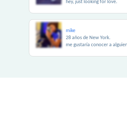
hey, just looking for love.
mike
28 años de New York.
me gustaría conocer a alguien