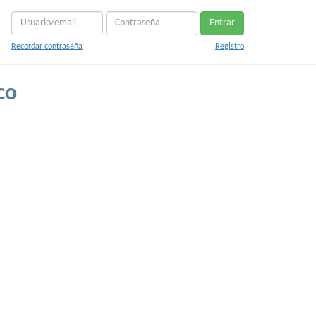
Entrar
Recordar contraseña
Registro
co