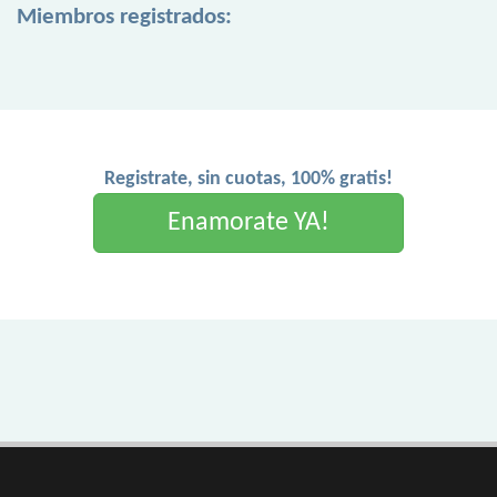
Miembros registrados:
Registrate, sin cuotas, 100% gratis!
Enamorate YA!