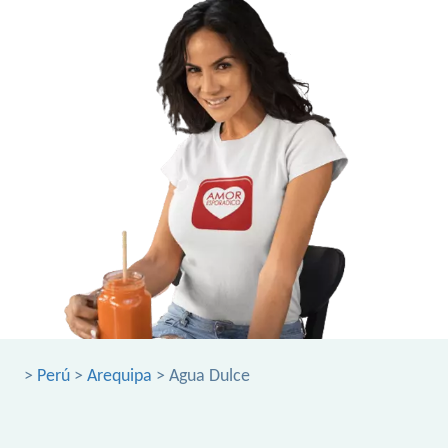
>
Perú
>
Arequipa
> Agua Dulce