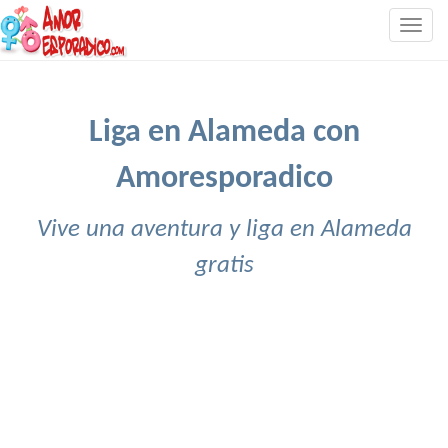
Togg
navig
Liga en Alameda con
Amoresporadico
Vive una aventura y liga en Alameda
gratis