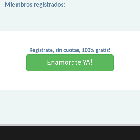
Miembros registrados:
Registrate, sin cuotas, 100% gratis!
Enamorate YA!