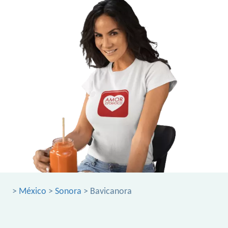
>
México
>
Sonora
> Bavicanora