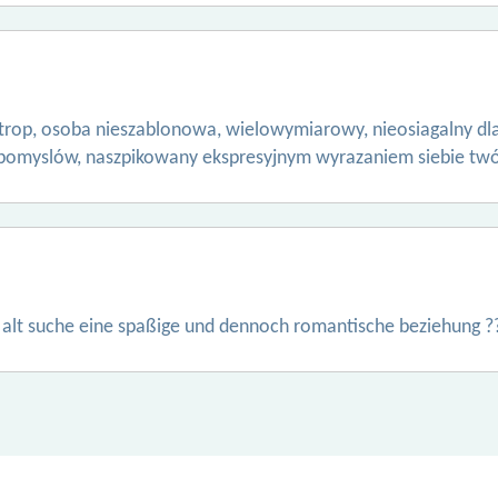
antrop, osoba nieszablonowa, wielowymiarowy, nieosiagalny d
ia pomyslów, naszpikowany ekspresyjnym wyrazaniem siebie tw
e alt suche eine spaßige und dennoch romantische beziehung ?