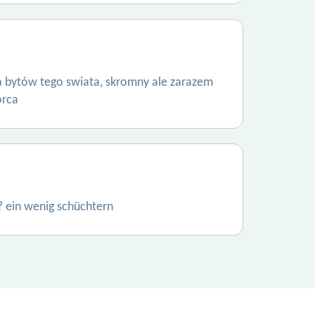
la bytów tego swiata, skromny ale zarazem
órca
? ein wenig schüchtern