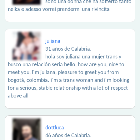
sono una donna che ha sofferto tanto
nelka e adesso vorrei prendermi una rivincita
juliana
31 años de Calabria.
hola soy juliana una mujer trans y
busco una relación seria hello, how are you, nice to
meet you, i´m juliana, pleasure to greet you from
bogotá, colombia. i´m a trans woman and i´m looking
for a serious, stable relationship with a lot of respect
above all
dottluca
46 años de Calabria.