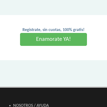
Registrate, sin cuotas, 100% gratis!
Enamorate YA!
NOSOTROS / AYUDA