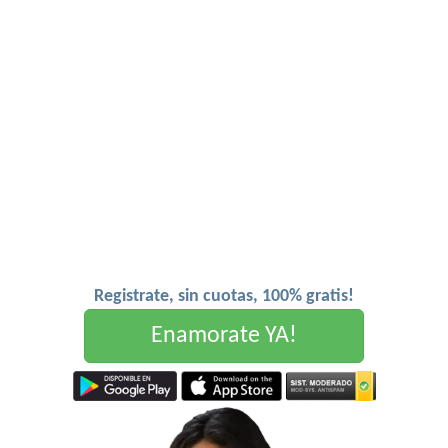
Registrate, sin cuotas, 100% gratis!
Enamorate YA!