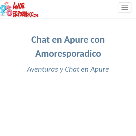
Togg
navig
Chat en Apure con
Amoresporadico
Aventuras y Chat en Apure