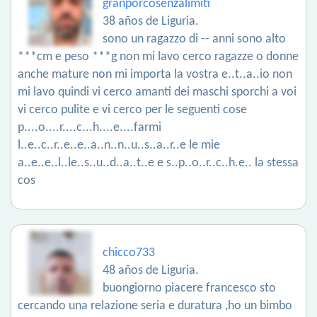
granporcosenzalimiti
38 años de Liguria.
sono un ragazzo di -- anni sono alto
***cm e peso ***g non mi lavo cerco ragazze o donne
anche mature non mi importa la vostra e..t..a..io non
mi lavo quindi vi cerco amanti dei maschi sporchi a voi
vi cerco pulite e vi cerco per le seguenti cose
p....o....r....c...h....e....farmi
l..e..c..r..e..e..a..n..n..u..s..a..r..e le mie
a..e..e..l..le..s..u..d..a..t..e e s..p..o..r..c..h.e.. la stessa
cos
chicco733
48 años de Liguria.
buongiorno piacere francesco sto
cercando una relazione seria e duratura ,ho un bimbo