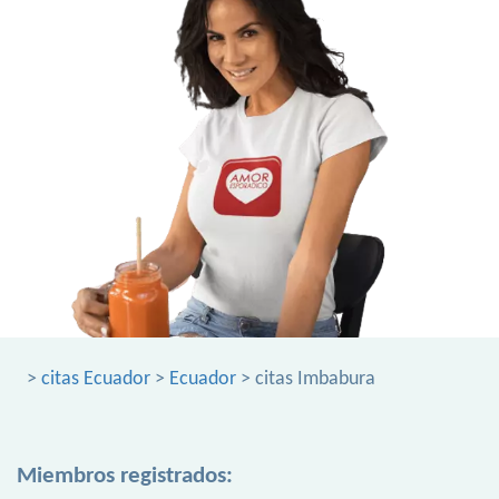
>
citas Ecuador
>
Ecuador
> citas Imbabura
Miembros registrados: