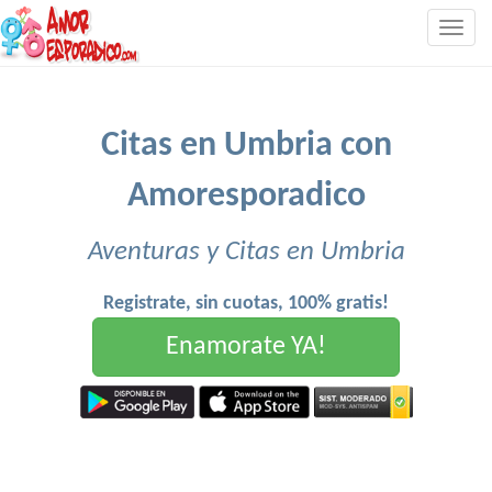
Togg
navig
Citas en Umbria con
Amoresporadico
Aventuras y Citas en Umbria
Registrate, sin cuotas, 100% gratis!
Enamorate YA!