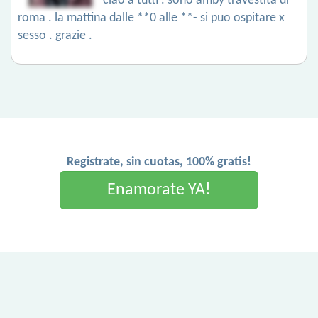
ciao a tutti . sono amby travestita di
roma . la mattina dalle **0 alle **- si puo ospitare x
sesso . grazie .
Registrate, sin cuotas, 100% gratis!
Enamorate YA!