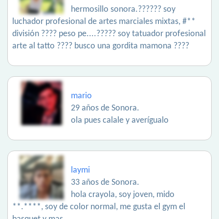
hermosillo sonora.?????? soy
luchador profesional de artes marciales mixtas, #**
división ???? peso pe....????? soy tatuador profesional
arte al tatto ???? busco una gordita mamona ????
mario
29 años de Sonora.
ola pues calale y averígualo
laymi
33 años de Sonora.
hola crayola, soy joven, mido
**.****, soy de color normal, me gusta el gym el