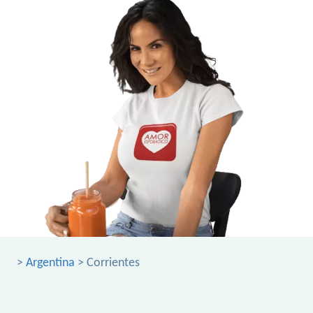
>
Argentina
> Corrientes