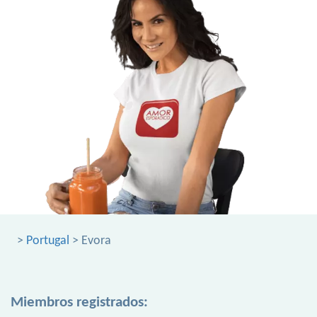
>
Portugal
> Evora
Miembros registrados: